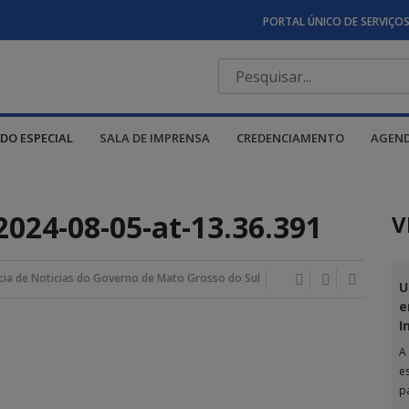
PORTAL ÚNICO DE SERVIÇO
DO ESPECIAL
SALA DE IMPRENSA
CREDENCIAMENTO
AGEN
024-08-05-at-13.36.391
V
ia de Noticias do Governo de Mato Grosso do Sul
U
e
I
A
e
p