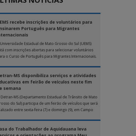
EMS recebe inscrições de voluntários para
nsinarem Português para Migrantes
nternacionais
 Universidade Estadual de Mato Grosso do Sul (UEMS)
stá com inscrições abertas para selecionar voluntários
ara o Curso de Português para Migrantes Internacionais.
 ação de extensão é realizada […]
etran-MS disponibiliza serviços e atividades
ducativas em feirão de veículos neste fim
e semana
 Detran-MS (Departamento Estadual de Trânsito de Mato
rosso do Sul) participa de um feirão de veículos que será
ealizado entre sexta-feira (7) e domingo (9), em Campo
rande. Durante […]
asa do Trabalhador de Aquidauana leva
erviços e orientações ao programa Meu