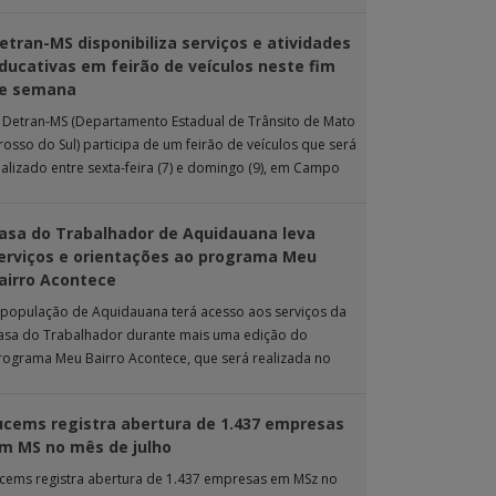
 ação de extensão é realizada […]
etran-MS disponibiliza serviços e atividades
ducativas em feirão de veículos neste fim
e semana
 Detran-MS (Departamento Estadual de Trânsito de Mato
rosso do Sul) participa de um feirão de veículos que será
ealizado entre sexta-feira (7) e domingo (9), em Campo
rande. Durante […]
asa do Trabalhador de Aquidauana leva
erviços e orientações ao programa Meu
airro Acontece
 população de Aquidauana terá acesso aos serviços da
asa do Trabalhador durante mais uma edição do
rograma Meu Bairro Acontece, que será realizada no
róximo sábado (8), das 15h […]
ucems registra abertura de 1.437 empresas
m MS no mês de julho
ucems registra abertura de 1.437 empresas em MSz no