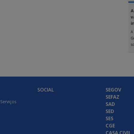
A
v
i
A 
G
s
SOCIAL
SEGOV
SEFAZ
 Serviços
SAD
SED
SES
CGE
CASA CIVIL