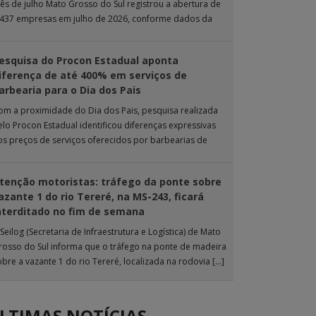
ês de julho Mato Grosso do Sul registrou a abertura de
.437 empresas em julho de 2026, conforme dados da
nta […]
esquisa do Procon Estadual aponta
iferença de até 400% em serviços de
arbearia para o Dia dos Pais
om a proximidade do Dia dos Pais, pesquisa realizada
elo Procon Estadual identificou diferenças expressivas
os preços de serviços oferecidos por barbearias de
ampo Grande. O levantamento analisou 18 tipos […]
tenção motoristas: tráfego da ponte sobre
azante 1 do rio Tereré, na MS-243, ficará
nterditado no fim de semana
Seilog (Secretaria de Infraestrutura e Logística) de Mato
rosso do Sul informa que o tráfego na ponte de madeira
obre a vazante 1 do rio Tereré, localizada na rodovia […]
LTIMAS NOTÍCIAS