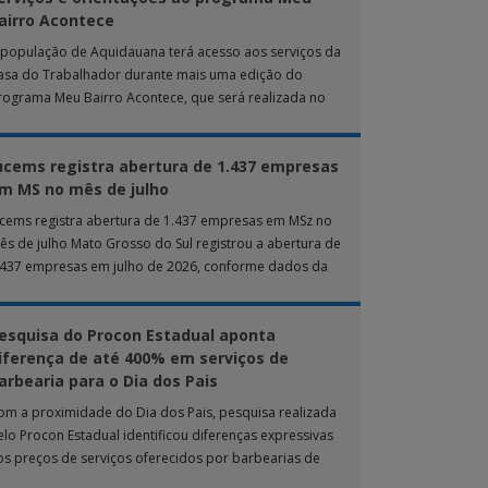
airro Acontece
 população de Aquidauana terá acesso aos serviços da
asa do Trabalhador durante mais uma edição do
rograma Meu Bairro Acontece, que será realizada no
róximo sábado (8), das 15h […]
ucems registra abertura de 1.437 empresas
m MS no mês de julho
ucems registra abertura de 1.437 empresas em MSz no
ês de julho Mato Grosso do Sul registrou a abertura de
.437 empresas em julho de 2026, conforme dados da
nta […]
esquisa do Procon Estadual aponta
iferença de até 400% em serviços de
arbearia para o Dia dos Pais
om a proximidade do Dia dos Pais, pesquisa realizada
elo Procon Estadual identificou diferenças expressivas
os preços de serviços oferecidos por barbearias de
ampo Grande. O levantamento analisou 18 tipos […]