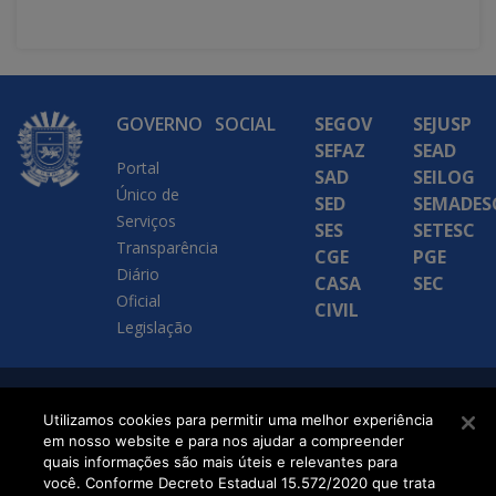
GOVERNO
SOCIAL
SEGOV
SEJUSP
SEFAZ
SEAD
Portal
SAD
SEILOG
Único de
SED
SEMADES
Serviços
SES
SETESC
Transparência
CGE
PGE
Diário
CASA
SEC
Oficial
CIVIL
Legislação
SETDIG | Secretaria-
Utilizamos cookies para permitir uma melhor experiência
em nosso website e para nos ajudar a compreender
Executiva de
quais informações são mais úteis e relevantes para
Transformação Digital
você. Conforme Decreto Estadual 15.572/2020 que trata