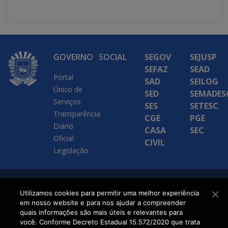
GOVERNO
SOCIAL
SEGOV
SEJUSP
SEFAZ
SEAD
Portal
SAD
SEILOG
Único de
SED
SEMADES
Serviços
SES
SETESC
Transparência
CGE
PGE
Diário
CASA
SEC
Oficial
CIVIL
Legislação
SETDIG | Secretaria-
Utilizamos cookies para permitir uma melhor experiência
em nosso website e para nos ajudar a compreender
Executiva de
quais informações são mais úteis e relevantes para
Transformação Digital
você. Conforme Decreto Estadual 15.572/2020 que trata