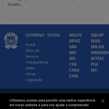
Estado,...
GOVERNO
SOCIAL
SEGOV
SEJUSP
SEFAZ
SEAD
Portal
SAD
SEILOG
Único de
SED
SEMADES
Serviços
SES
SETESC
Transparência
CGE
PGE
Diário
CASA
SEC
Oficial
CIVIL
Legislação
SETDIG | Secretaria-
Utilizamos cookies para permitir uma melhor experiência
Executiva de
em nosso website e para nos ajudar a compreender