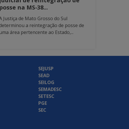
judicial de reintegração de
posse na MS-38...
A Justiça de Mato Grosso do Sul
determinou a reintegração de posse de
uma área pertencente ao Estado,...
SEJUSP
SEAD
SEILOG
SEMADESC
SETESC
PGE
SEC